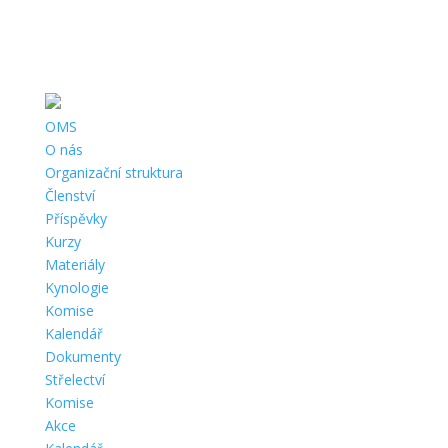
Telefon:
+420 415 652 368, +420 724 275 679 |
Email:
cmmj.ln@cmail.cz
|
Adresa:
OMS Louny, Pražská 105, 440 01 Louny |
ČÚ:
1020385379/0800 |
IČ:
67777341 |
Datová schránka:
OMS
O nás
Organizační struktura
Členství
Příspěvky
Kurzy
Materiály
Kynologie
Komise
Kalendář
Dokumenty
Střelectví
Komise
Akce