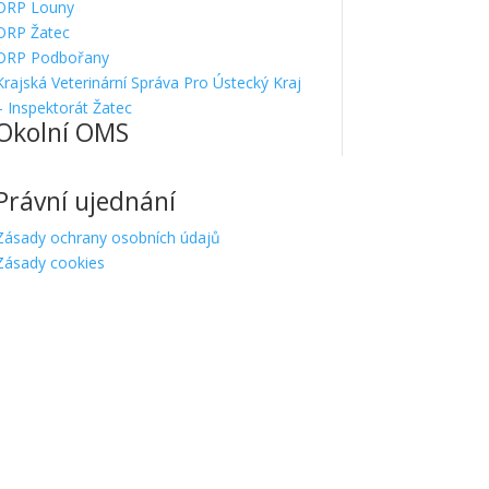
ORP Louny
ORP Žatec
ORP Podbořany
Krajská Veterinární Správa Pro Ústecký Kraj
– Inspektorát Žatec
Okolní OMS
Právní ujednání
Zásady ochrany osobních údajů
Zásady cookies