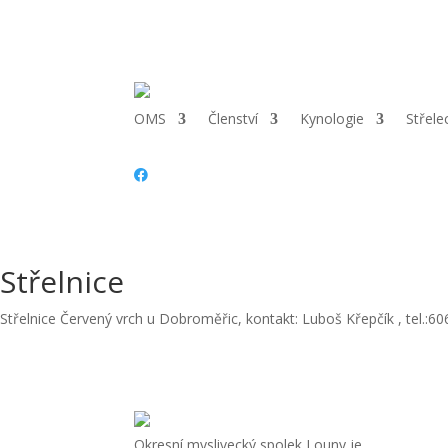
Telefon:
+420 415 652 368, +420 724 275 679 |
Email:
cmmj.ln@cm
OMS
Členství
Kynologie
Střele
Střelnice
Střelnice Červený vrch u Dobroměřic, kontakt: Luboš Křepčík , tel.:6
Okresní myslivecký spolek Louny je