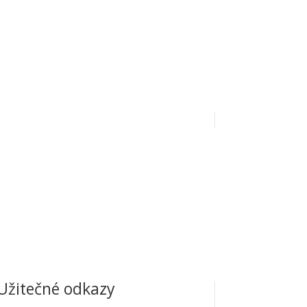
385379/0800 |
IČ:
67777341 |
Datová schránka:
Užitečné odkazy