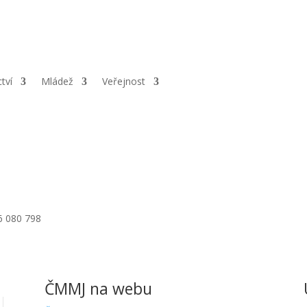
ail.cz
|
Adresa:
OMS Louny, Pražská 105, 440 01 Louny |
ČÚ:
1020
ctví
Mládež
Veřejnost
06 080 798
ČMMJ na webu